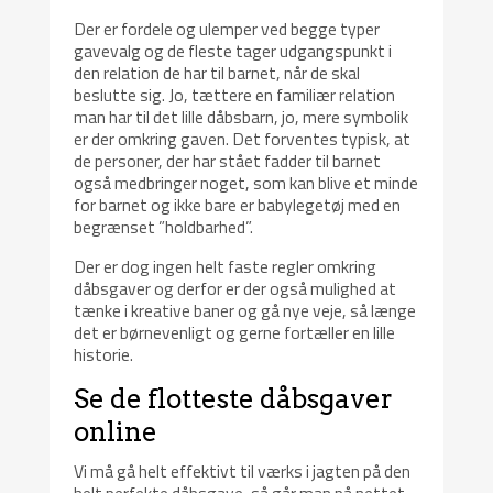
Der er fordele og ulemper ved begge typer
gavevalg og de fleste tager udgangspunkt i
den relation de har til barnet, når de skal
beslutte sig. Jo, tættere en familiær relation
man har til det lille dåbsbarn, jo, mere symbolik
er der omkring gaven. Det forventes typisk, at
de personer, der har stået fadder til barnet
også medbringer noget, som kan blive et minde
for barnet og ikke bare er babylegetøj med en
begrænset ”holdbarhed”.
Der er dog ingen helt faste regler omkring
dåbsgaver og derfor er der også mulighed at
tænke i kreative baner og gå nye veje, så længe
det er børnevenligt og gerne fortæller en lille
historie.
Se de flotteste dåbsgaver
online
Vi må gå helt effektivt til værks i jagten på den
helt perfekte dåbsgave, så går man på nettet,