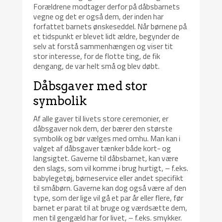
Forældrene modtager derfor på dåbsbarnets
vegne og det er også dem, der inden har
forfattet barnets ønskeseddel. Når børnene på
et tidspunkt er blevet lidt ældre, begynder de
selv at forstå sammenhængen og viser tit
stor interesse, for de flotte ting, de fik
dengang, de var helt små og blev døbt.
Dåbsgaver med stor
symbolik
Af alle gaver til livets store ceremonier, er
dåbsgaver nok dem, der bærer den største
symbolik og bør vælges med omhu. Man kan i
valget af dåbsgaver tænker både kort- og
langsigtet. Gaverne til dåbsbarnet, kan være
den slags, som vil komme i brug hurtigt, – f.eks.
babylegetøj, børneservice eller andet specifikt
til småbørn. Gaverne kan dog også være af den
type, som der lige vil gå et par år eller flere, før
barnet er parat til at bruge og værdsætte dem,
men til gengæld har for livet, – f.eks. smykker.