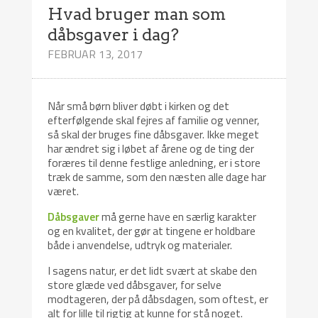
Hvad bruger man som
dåbsgaver i dag?
FEBRUAR 13, 2017
Når små børn bliver døbt i kirken og det
efterfølgende skal fejres af familie og venner,
så skal der bruges fine dåbsgaver. Ikke meget
har ændret sig i løbet af årene og de ting der
foræres til denne festlige anledning, er i store
træk de samme, som den næsten alle dage har
været.
Dåbsgaver
må gerne have en særlig karakter
og en kvalitet, der gør at tingene er holdbare
både i anvendelse, udtryk og materialer.
I sagens natur, er det lidt svært at skabe den
store glæde ved dåbsgaver, for selve
modtageren, der på dåbsdagen, som oftest, er
alt for lille til rigtig at kunne for stå noget.