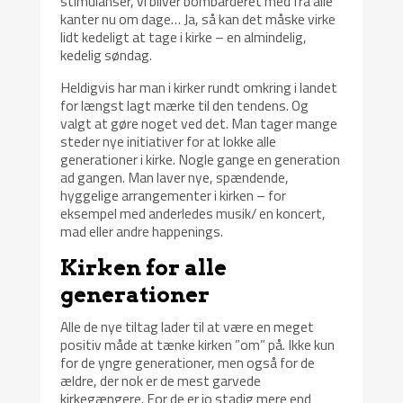
stimulanser, vi bliver bombarderet med fra alle
kanter nu om dage… Ja, så kan det måske virke
lidt kedeligt at tage i kirke – en almindelig,
kedelig søndag.
Heldigvis har man i kirker rundt omkring i landet
for længst lagt mærke til den tendens. Og
valgt at gøre noget ved det. Man tager mange
steder nye initiativer for at lokke alle
generationer i kirke. Nogle gange en generation
ad gangen. Man laver nye, spændende,
hyggelige arrangementer i kirken – for
eksempel med anderledes musik/ en koncert,
mad eller andre happenings.
Kirken for alle
generationer
Alle de nye tiltag lader til at være en meget
positiv måde at tænke kirken ”om” på. Ikke kun
for de yngre generationer, men også for de
ældre, der nok er de mest garvede
kirkegængere. For de er jo stadig mere end