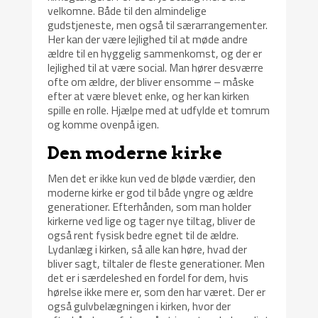
velkomne. Både til den almindelige
gudstjeneste, men også til særarrangementer.
Her kan der være lejlighed til at møde andre
ældre til en hyggelig sammenkomst, og der er
lejlighed til at være social. Man hører desværre
ofte om ældre, der bliver ensomme – måske
efter at være blevet enke, og her kan kirken
spille en rolle. Hjælpe med at udfylde et tomrum
og komme ovenpå igen.
Den moderne kirke
Men det er ikke kun ved de bløde værdier, den
moderne kirke er god til både yngre og ældre
generationer. Efterhånden, som man holder
kirkerne ved lige og tager nye tiltag, bliver de
også rent fysisk bedre egnet til de ældre.
Lydanlæg i kirken, så alle kan høre, hvad der
bliver sagt, tiltaler de fleste generationer. Men
det er i særdeleshed en fordel for dem, hvis
hørelse ikke mere er, som den har været. Der er
også gulvbelægningen i kirken, hvor der