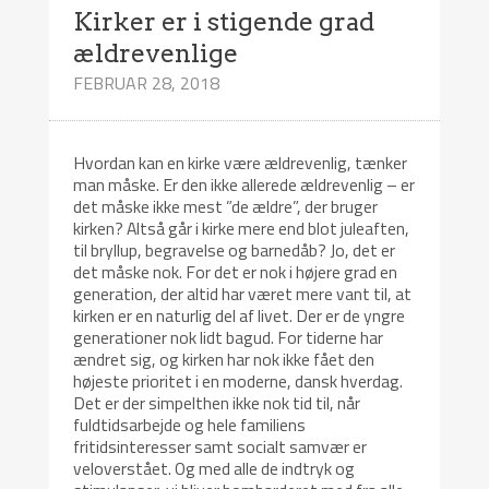
Kirker er i stigende grad
ældrevenlige
FEBRUAR 28, 2018
Hvordan kan en kirke være ældrevenlig, tænker
man måske. Er den ikke allerede ældrevenlig – er
det måske ikke mest ”de ældre”, der bruger
kirken? Altså går i kirke mere end blot juleaften,
til bryllup, begravelse og barnedåb? Jo, det er
det måske nok. For det er nok i højere grad en
generation, der altid har været mere vant til, at
kirken er en naturlig del af livet. Der er de yngre
generationer nok lidt bagud. For tiderne har
ændret sig, og kirken har nok ikke fået den
højeste prioritet i en moderne, dansk hverdag.
Det er der simpelthen ikke nok tid til, når
fuldtidsarbejde og hele familiens
fritidsinteresser samt socialt samvær er
veloverstået. Og med alle de indtryk og